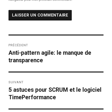
Navigation
PRÉCÉDENT
de
Anti-pattern agile: le manque de
Publication
transparence
précédente :
l’article
SUIVANT
5 astuces pour SCRUM et le logiciel
Publication
TimePerformance
suivante :