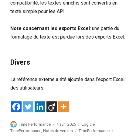
compatibilité, les textes enrichis sont convertis en
texte simple pour les API.
Note concernant les exports Excel
: une partie du
formatage du texte est perdue lors des exports Excel.
Divers
La référence externe a été ajoutée dans l’export Excel
des utilisateurs.
Auteur
Publié
Catégories
Time Performance
1 avril 2025
Logiciel
le
Étiquettes
TimePerformance
,
Notes de version
TimePerformance