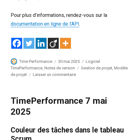
Pour plus d’informations, rendez-vous sur la
documentation en ligne de l’API
.
Auteur
Publié
Catégories
Time Performance
30 mai 2025
Logiciel
le
Étiquettes
TimePerformance
,
Notes de version
Gestion de projet
,
Modèle
sur
de projet
Laisser un commentaire
TimePerformance
29
mai
TimePerformance 7 mai
2025
2025
Couleur des tâches dans le tableau
Scrum