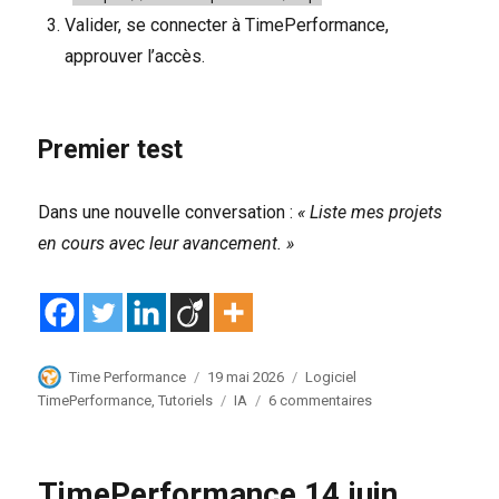
Valider, se connecter à TimePerformance,
approuver l’accès.
Premier test
Dans une nouvelle conversation :
« Liste mes projets
en cours avec leur avancement. »
Auteur
Publié
Catégories
Time Performance
19 mai 2026
Logiciel
le
Étiquettes
sur
TimePerformance
,
Tutoriels
IA
6 commentaires
Configurer
Claude
ou
TimePerformance 14 juin
ChatGPT