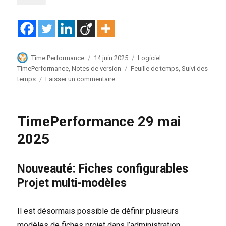
Auteur
Publié
Catégories
Time Performance
14 juin 2025
Logiciel
le
Étiquettes
TimePerformance
,
Notes de version
Feuille de temps
,
Suivi des
sur
temps
Laisser un commentaire
TimePerformance
14
juin
TimePerformance 29 mai
2025
2025
Nouveauté: Fiches configurables
Projet multi-modèles
Il est désormais possible de définir plusieurs
modèles de fiches projet dans l’administration.