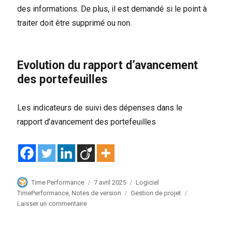
des informations. De plus, il est demandé si le point à
traiter doit être supprimé ou non.
Evolution du rapport d’avancement
des portefeuilles
Les indicateurs de suivi des dépenses dans le
rapport d’avancement des portefeuilles
Auteur
Publié
Catégories
Time Performance
7 avril 2025
Logiciel
le
Étiquettes
TimePerformance
,
Notes de version
Gestion de projet
sur
Laisser un commentaire
TimePerformance
7