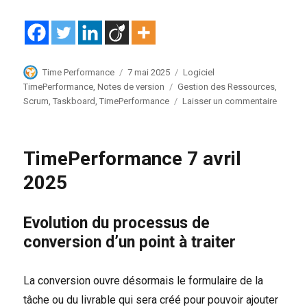
Auteur
Publié
Catégories
Time Performance
7 mai 2025
Logiciel
le
Étiquettes
TimePerformance
,
Notes de version
Gestion des Ressources
,
sur
Scrum
,
Taskboard
,
TimePerformance
Laisser un commentaire
TimePe
7
mai
TimePerformance 7 avril
2025
2025
Evolution du processus de
conversion d’un point à traiter
La conversion ouvre désormais le formulaire de la
tâche ou du livrable qui sera créé pour pouvoir ajouter