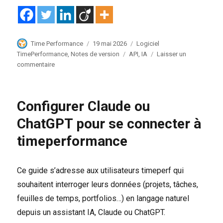
Auteur
Publié
Catégories
Time Performance
19 mai 2026
Logiciel
le
Étiquettes
TimePerformance
,
Notes de version
API
,
IA
Laisser un
sur
commentaire
TimePerformance
19
mai
Configurer Claude ou
2026
ChatGPT pour se connecter à
timeperformance
Ce guide s’adresse aux utilisateurs timeperf qui
souhaitent interroger leurs données (projets, tâches,
feuilles de temps, portfolios…) en langage naturel
depuis un assistant IA, Claude ou ChatGPT.