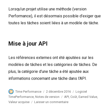
Lorsqu’un projet utilise une méthode (version
Performance), il est désormais possible d’exiger que
toutes les tâches soient liées à un modèle de tâche.
Mise à jour API
Les références externes ont été ajoutées sur les
modèles de tâches et les catégories de tâches. De
plus, la catégorie d’une tâche a été ajoutée aux
informations concernant une tâche dans l’API.
Auteur
Publié
Catégories
Time Performance
2 décembre 2016
Logiciel
le
Étiquettes
TimePerformance
,
Notes de version
API
,
Coût
,
Earned Value
,
sur
Valeur acquise
Laisser un commentaire
TimePerformance: