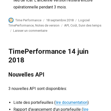
lieu de iCal. L’ancienne version restera encore
opérationnelle pendant 3 mois.
Auteur
Publié
Catégories
Time Performance
18 septembre 2018
Logiciel
le
Étiquettes
TimePerformance
,
Notes de version
API
,
Coût
,
Suivi des temps
sur
Laisser un commentaire
TimePerformance
18
septembre
TimePerformance 14 juin
2018
2018
Nouvelles API
3 nouvelles API sont disponibles:
Liste des portefeuilles (
lire documentation
)
Rapport d’avancement d’un portefeuille (
lire