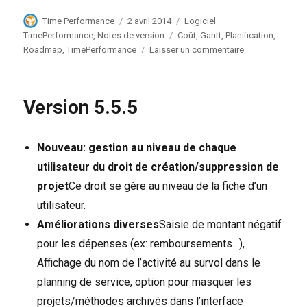
Auteur
Publié
Catégories
Time Performance
2 avril 2014
Logiciel
le
Étiquettes
TimePerformance
,
Notes de version
Coût
,
Gantt
,
Planification
,
sur
Roadmap
,
TimePerformance
Laisser un commentaire
Version
6.2
Version 5.5.5
Nouveau: gestion au niveau de chaque
utilisateur
du droit
de création/suppression de
projet
Ce droit se gère au niveau de la fiche d’un
utilisateur.
Améliorations diverses
Saisie de montant négatif
pour les dépenses (ex: remboursements…),
Affichage du nom de l’activité au survol dans le
planning de service, option pour masquer les
projets/méthodes archivés dans l’interface