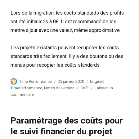
Lors de la migration, les coûts standards des profils
ont été initialisés à 0€. Il est recommandé de les
mettre à jour avec une valeur, même approximative.
Les projets existants peuvent récupérer les coûts
standards très facilement. Il y a des boutons ou des
menus pour recopier les coûts standards.
Auteur
Publié
Catégories
Time Performance
25 janvier 2020
Logiciel
le
Étiquettes
TimePerformance
,
Notes de version
Coût
Laisser un
sur
commentaire
TimePerformance
24
janvier
Paramétrage des coûts pour
2020
le suivi financier du projet