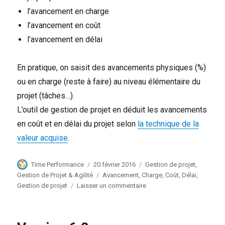
l’avancement en charge
l’avancement en coût
l’avancement en délai
En pratique, on saisit des avancements physiques (%)
ou en charge (reste à faire) au niveau élémentaire du
projet (tâches…).
L’outil de gestion de projet en déduit les avancements
en coût et en délai du projet selon
la technique de la
valeur acquise
.
Auteur
Publié
Catégories
Time Performance
20 février 2016
Gestion de projet
,
le
Étiquettes
Gestion de Projet & Agilité
Avancement
,
Charge
,
Coût
,
Délai
,
sur
Gestion de projet
Laisser un commentaire
Les
différents
types