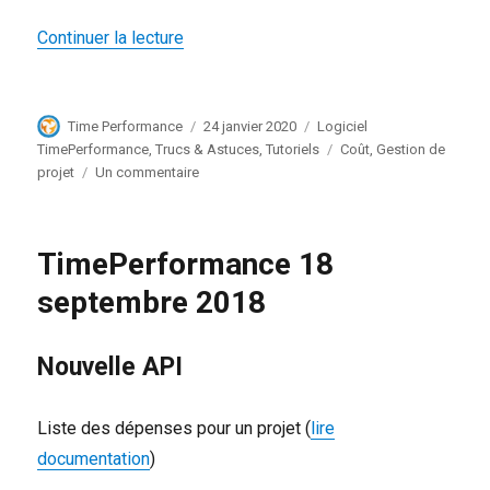
de « Paramétrage des coûts pour le suivi
Continuer la lecture
Auteur
Publié
Catégories
Time Performance
24 janvier 2020
Logiciel
le
Étiquettes
TimePerformance
,
Trucs & Astuces
,
Tutoriels
Coût
,
Gestion de
sur
projet
Un commentaire
Paramétrage
des
coûts
TimePerformance 18
pour
le
septembre 2018
suivi
financier
du
Nouvelle API
projet
Liste des dépenses pour un projet (
lire
documentation
)