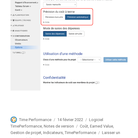
Auteur
Publié
Catégories
Time Performance
14 février 2022
Logiciel
le
Étiquettes
TimePerformance
,
Notes de version
Coût
,
Earned Value
,
Gestion de projet
,
Indicateurs
,
TimePerformance
Laisser un