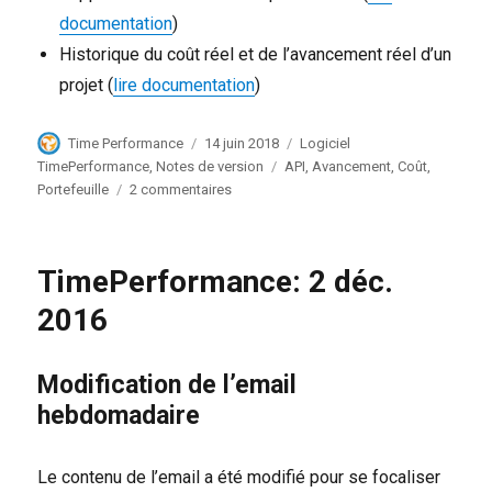
documentation
)
Historique du coût réel et de l’avancement réel d’un
projet (
lire documentation
)
Auteur
Publié
Catégories
Time Performance
14 juin 2018
Logiciel
le
Étiquettes
TimePerformance
,
Notes de version
API
,
Avancement
,
Coût
,
sur
Portefeuille
2 commentaires
TimePerformance
14
juin
TimePerformance: 2 déc.
2018
2016
Modification de l’email
hebdomadaire
Le contenu de l’email a été modifié pour se focaliser