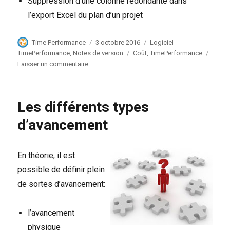
Suppression d’une colonne redondante dans
l’export Excel du plan d’un projet
Auteur
Publié
Catégories
Time Performance
3 octobre 2016
Logiciel
le
Étiquettes
TimePerformance
,
Notes de version
Coût
,
TimePerformance
sur
Laisser un commentaire
TimePerformance:
3
octobre
Les différents types
2016
d’avancement
En théorie, il est
possible de définir plein
de sortes d’avancement:
l’avancement
physique