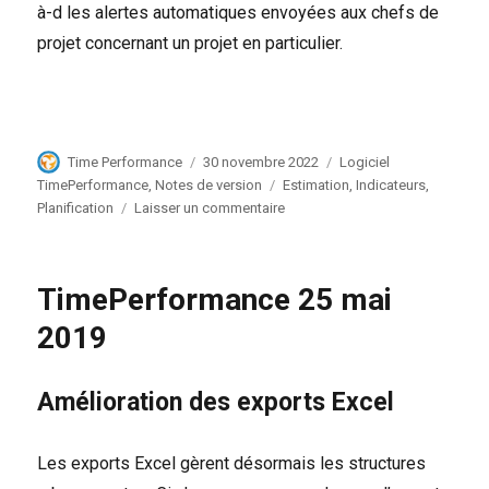
à-d les alertes automatiques envoyées aux chefs de
projet concernant un projet en particulier.
Auteur
Publié
Catégories
Time Performance
30 novembre 2022
Logiciel
le
Étiquettes
TimePerformance
,
Notes de version
Estimation
,
Indicateurs
,
sur
Planification
Laisser un commentaire
TimePerformance
30
novembre
TimePerformance 25 mai
2022
2019
Amélioration des exports Excel
Les exports Excel gèrent désormais les structures