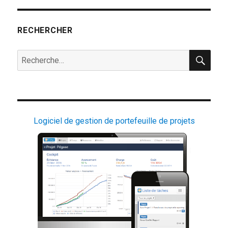
à
jour
7.3
RECHERCHER
REC
Recherche
pour :
Logiciel de gestion de portefeuille de projets