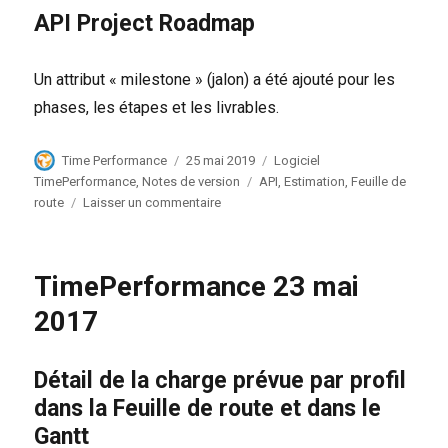
API Project Roadmap
Un attribut « milestone » (jalon) a été ajouté pour les
phases, les étapes et les livrables.
Auteur
Publié
Catégories
Time Performance
25 mai 2019
Logiciel
le
Étiquettes
TimePerformance
,
Notes de version
API
,
Estimation
,
Feuille de
sur
route
Laisser un commentaire
TimePerformance
25
mai
TimePerformance 23 mai
2019
2017
Détail de la charge prévue par profil
dans la Feuille de route et dans le
Gantt