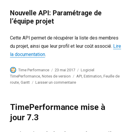
Nouvelle API: Paramétrage de
l’équipe projet
Cette API permet de récupérer la liste des membres
du projet, ainsi que leur profil et leur coût associé.
Lire
la documentation
.
Auteur
Publié
Catégories
Time Performance
23 mai 2017
Logiciel
le
Étiquettes
TimePerformance
,
Notes de version
API
,
Estimation
,
Feuille de
sur
route
,
Gantt
Laisser un commentaire
TimePerformance
23
mai
TimePerformance mise à
2017
jour 7.3