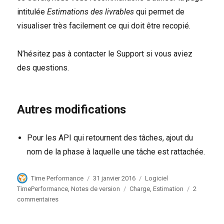
intitulée
Estimations des livrables
qui permet de
visualiser très facilement ce qui doit être recopié.
N’hésitez pas à contacter le Support si vous aviez
des questions.
Autres modifications
Pour les API qui retournent des tâches, ajout du
nom de la phase à laquelle une tâche est rattachée.
Auteur
Publié
Catégories
Time Performance
31 janvier 2016
Logiciel
le
Étiquettes
TimePerformance
,
Notes de version
Charge
,
Estimation
2
sur
commentaires
TimePerformance
mise