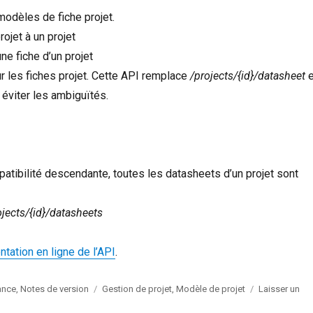
modèles de fiche projet.
rojet à un projet
e fiche d’un projet
r les fiches projet. Cette API remplace
/projects/{id}/datasheet
e
 éviter les ambiguïtés.
atibilité descendante, toutes les datasheets d’un projet sont
ojects/{id}/datasheets
tation en ligne de l’API
.
Étiquettes
ance
,
Notes de version
Gestion de projet
,
Modèle de projet
Laisser un