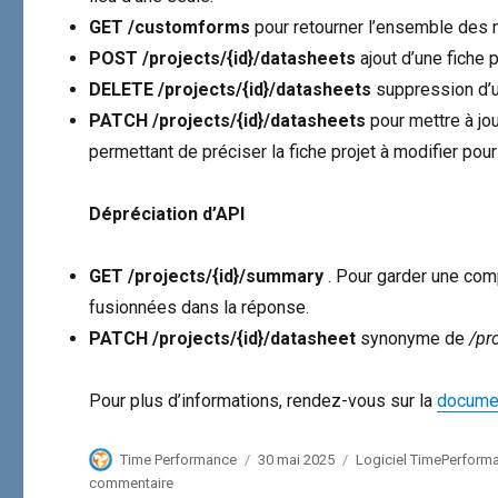
GET /customforms
pour retourner l’ensemble des 
POST /projects/{id}/datasheets
ajout d’une fiche p
DELETE /projects/{id}/datasheets
suppression d’un
PATCH /projects/{id}/datasheets
pour mettre à jou
permettant de préciser la fiche projet à modifier pour
Dépréciation d’API
GET /projects/{id}/summary
. Pour garder une comp
fusionnées dans la réponse.
PATCH /projects/{id}/datasheet
synonyme de
/pr
Pour plus d’informations, rendez-vous sur la
documen
Auteur
Publié
Catégories
Time Performance
30 mai 2025
Logiciel TimePerform
le
sur
commentaire