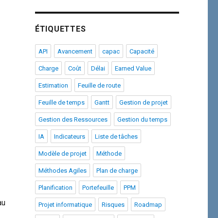
ÉTIQUETTES
API
Avancement
capac
Capacité
Charge
Coût
Délai
Earned Value
Estimation
Feuille de route
Feuille de temps
Gantt
Gestion de projet
Gestion des Ressources
Gestion du temps
IA
Indicateurs
Liste de tâches
Modèle de projet
Méthode
Méthodes Agiles
Plan de charge
Planification
Portefeuille
PPM
au
Projet informatique
Risques
Roadmap