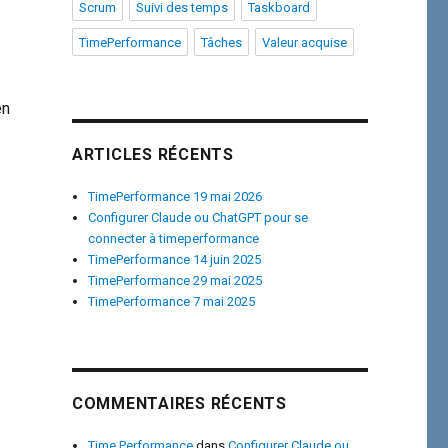
Scrum
Suivi des temps
Taskboard
TimePerformance
Tâches
Valeur acquise
n
ARTICLES RÉCENTS
TimePerformance 19 mai 2026
Configurer Claude ou ChatGPT pour se
connecter à timeperformance
TimePerformance 14 juin 2025
TimePerformance 29 mai 2025
TimePerformance 7 mai 2025
COMMENTAIRES RÉCENTS
Time Performance
dans
Configurer Claude ou