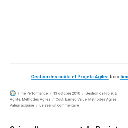
Gestion des coûts et Projets Agiles
from
ti
Auteur
Publié
Catégories
Time Performance
13 octobre 2010
Gestion de Projet &
le
Étiquettes
Agilité
,
Méthodes Agiles
Coût
,
Earned Value
,
Méthodes Agiles
,
sur
Valeur acquise
Laisser un commentaire
Gestion
des
Coûts