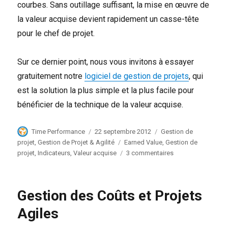
courbes. Sans outillage suffisant, la mise en œuvre de
la valeur acquise devient rapidement un casse-tête
pour le chef de projet.
Sur ce dernier point, nous vous invitons à essayer
gratuitement notre
logiciel de gestion de projets
, qui
est la solution la plus simple et la plus facile pour
bénéficier de la technique de la valeur acquise.
Auteur
Publié
Catégories
Time Performance
22 septembre 2012
Gestion de
le
Étiquettes
projet
,
Gestion de Projet & Agilité
Earned Value
,
Gestion de
sur
projet
,
Indicateurs
,
Valeur acquise
3 commentaires
Initiation
à
la
Gestion des Coûts et Projets
Valeur
Acquise
Agiles
(Earned
Value)