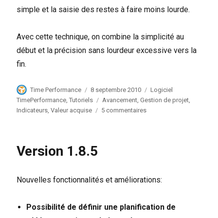
simple et la saisie des restes à faire moins lourde.
Avec cette technique, on combine la simplicité au
début et la précision sans lourdeur excessive vers la
fin.
Auteur
Publié
Catégories
Time Performance
8 septembre 2010
Logiciel
le
Étiquettes
TimePerformance
,
Tutoriels
Avancement
,
Gestion de projet
,
sur
Indicateurs
,
Valeur acquise
5 commentaires
Suivre
l’avancement
du
Version 1.8.5
Projet
Nouvelles fonctionnalités et améliorations:
Possibilité de définir une planification de