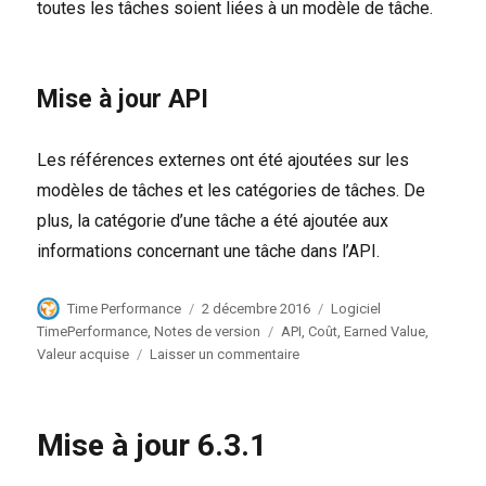
toutes les tâches soient liées à un modèle de tâche.
Mise à jour API
Les références externes ont été ajoutées sur les
modèles de tâches et les catégories de tâches. De
plus, la catégorie d’une tâche a été ajoutée aux
informations concernant une tâche dans l’API.
Auteur
Publié
Catégories
Time Performance
2 décembre 2016
Logiciel
le
Étiquettes
TimePerformance
,
Notes de version
API
,
Coût
,
Earned Value
,
sur
Valeur acquise
Laisser un commentaire
TimePerformance:
2
déc.
Mise à jour 6.3.1
2016