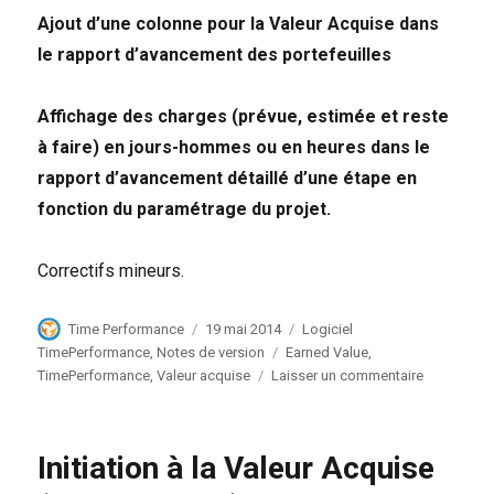
Ajout d’une colonne pour la Valeur Acquise dans
le rapport d’avancement des portefeuilles
Affichage des charges (prévue, estimée et reste
à faire) en jours-hommes ou en heures dans le
rapport d’avancement détaillé d’une étape en
fonction du paramétrage du projet.
Correctifs mineurs.
Auteur
Publié
Catégories
Time Performance
19 mai 2014
Logiciel
le
Étiquettes
TimePerformance
,
Notes de version
Earned Value
,
sur
TimePerformance
,
Valeur acquise
Laisser un commentaire
Mise
à
jour
Initiation à la Valeur Acquise
6.3.1