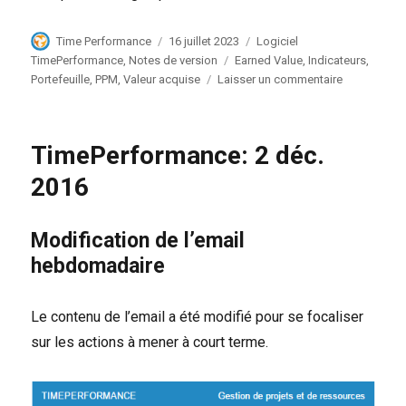
Auteur
Publié
Catégories
Time Performance
16 juillet 2023
Logiciel
le
Étiquettes
TimePerformance
,
Notes de version
Earned Value
,
Indicateurs
,
sur
Portefeuille
,
PPM
,
Valeur acquise
Laisser un commentaire
TimePerfor
16
juillet
TimePerformance: 2 déc.
2023
2016
Modification de l’email
hebdomadaire
Le contenu de l’email a été modifié pour se focaliser
sur les actions à mener à court terme.