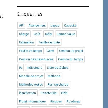
ÉTIQUETTES
ût
API
Avancement
capac
Capacité
Charge
Coût
Délai
Earned Value
Estimation
Feuille de route
Feuille de temps
Gantt
Gestion de projet
Gestion des Ressources
Gestion du temps
IA
Indicateurs
Liste de tâches
Modèle de projet
Méthode
Méthodes Agiles
Plan de charge
Planification
Portefeuille
PPM
Projet informatique
Risques
Roadmap