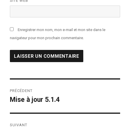
SITE WEB
Enregistrer mon nom, mon e-mail et mon site dans le
navigateur pour mon prochain commentaire.
Navigation
PRÉCÉDENT
de
Mise à jour 5.1.4
Publication
précédente :
l’article
SUIVANT