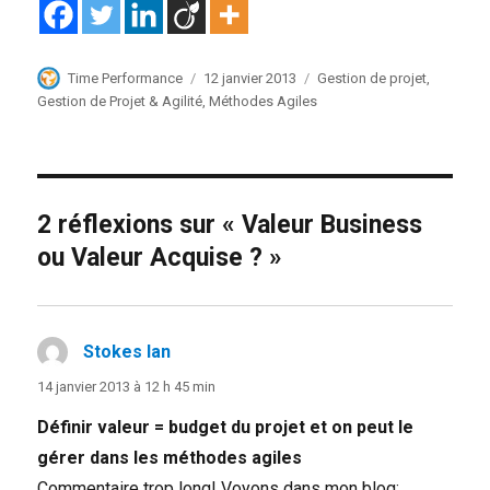
Auteur
Publié
Catégories
Time Performance
12 janvier 2013
Gestion de projet
,
le
Gestion de Projet & Agilité
,
Méthodes Agiles
2 réflexions sur « Valeur Business
ou Valeur Acquise ? »
Stokes Ian
dit :
14 janvier 2013 à 12 h 45 min
Définir valeur = budget du projet et on peut le
gérer dans les méthodes agiles
Commentaire trop long! Voyons dans mon blog: