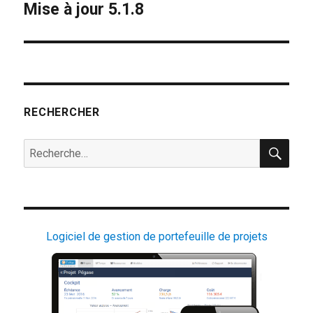
Mise à jour 5.1.8
Publication
suivante :
RECHERCHER
REC
Recherche
pour :
Logiciel de gestion de portefeuille de projets