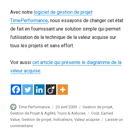
Avec notre
logiciel de gestion de projet
TimePerformance
, nous essayons de changer cet état
de fait en fournissant une solution simple qui permet
l’utilisation de la technique de la valeur acquise sur
tous les projets et sans effort.
Voir aussi
cet article qui présente le diagramme de la
valeur acquise
.
Auteur
Publié
Catégories
Time Performance
23 avril 2009
Gestion de projet
,
le
Étiquettes
Gestion de Projet & Agilité
,
Trucs & Astuces
Coût
,
Earned
Value
,
Gestion de projet
,
Indicateurs
,
Valeur acquise
Laisser un
sur
commentaire
Pourquoi