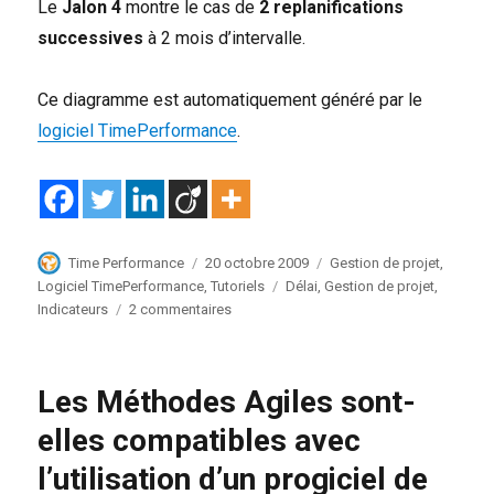
Le
Jalon 4
montre le cas de
2 replanifications
successives
à 2 mois d’intervalle.
Ce diagramme est automatiquement généré par le
logiciel TimePerformance
.
Auteur
Publié
Catégories
Time Performance
20 octobre 2009
Gestion de projet
,
le
Étiquettes
Logiciel TimePerformance
,
Tutoriels
Délai
,
Gestion de projet
,
sur
Indicateurs
2 commentaires
Diagramme
Temps-
Temps
Les Méthodes Agiles sont-
ou
Courbe
elles compatibles avec
à
l’utilisation d’un progiciel de
45
degrés