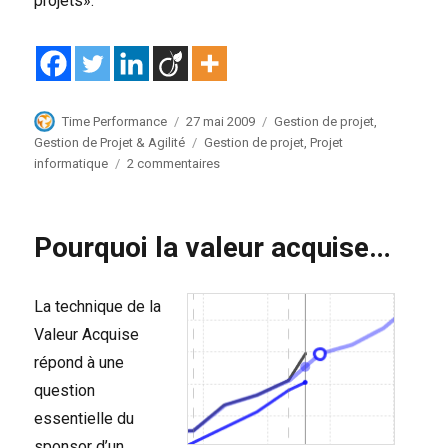
projets».
Auteur
Publié
Catégories
Time Performance
27 mai 2009
Gestion de projet
,
le
Étiquettes
Gestion de Projet & Agilité
Gestion de projet
,
Projet
sur
informatique
2 commentaires
Réconcilier
la
Maîtrise
Pourquoi la valeur acquise…
d’ouvrage
et
la
La technique de la
Maîtrise
d’oeuvre
Valeur Acquise
répond à une
question
essentielle du
sponsor d’un