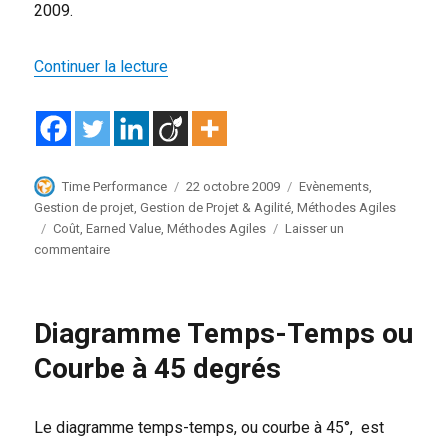
2009.
de « Gestion des Coûts et Projets Agiles
Continuer la lecture
Auteur
Publié
Catégories
Time Performance
22 octobre 2009
Evènements
,
le
Gestion de projet
,
Gestion de Projet & Agilité
,
Méthodes Agiles
Étiquettes
Coût
,
Earned Value
,
Méthodes Agiles
Laisser un
sur
commentaire
Gestion
des
Coûts
Diagramme Temps-Temps ou
et
Projets
Courbe à 45 degrés
Agiles
(la
vidéo)
Le diagramme temps-temps, ou courbe à 45°, est