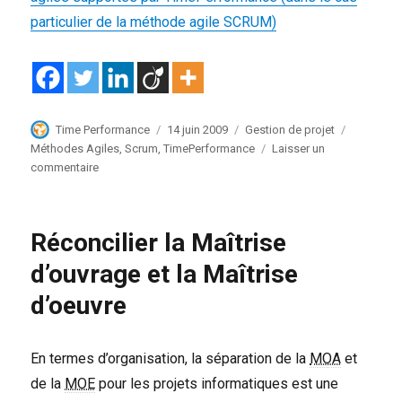
particulier de la méthode agile SCRUM)
Auteur
Publié
Catégories
Étiquette
Time Performance
14 juin 2009
Gestion de projet
le
Méthodes Agiles
,
Scrum
,
TimePerformance
Laisser un
sur
commentaire
Les
Méthodes
Agiles
Réconcilier la Maîtrise
sont-
elles
d’ouvrage et la Maîtrise
compatibles
d’oeuvre
avec
l’utilisation
d’un
progiciel
En termes d’organisation, la séparation de la
MOA
et
de
de la
MOE
pour les projets informatiques est une
gestion