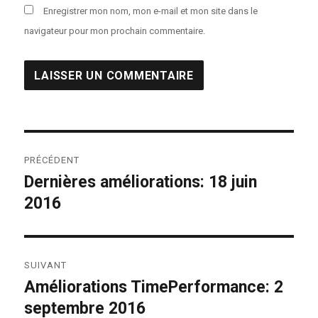
Enregistrer mon nom, mon e-mail et mon site dans le
navigateur pour mon prochain commentaire.
Navigation
PRÉCÉDENT
de
Dernières améliorations: 18 juin
Publication
2016
précédente :
l’article
SUIVANT
Améliorations TimePerformance: 2
Publication
septembre 2016
suivante :