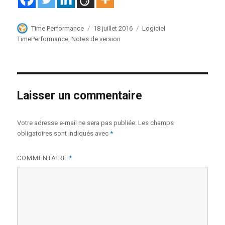
Auteur
Publié
Catégories
Time Performance
18 juillet 2016
Logiciel
le
TimePerformance
,
Notes de version
Laisser un commentaire
Votre adresse e-mail ne sera pas publiée.
Les champs
obligatoires sont indiqués avec
*
COMMENTAIRE
*