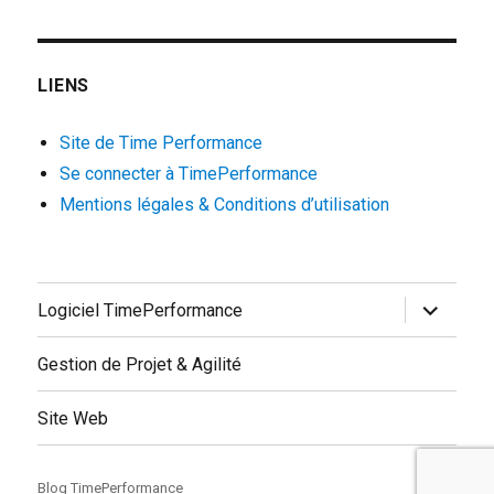
LIENS
Site de Time Performance
Se connecter à TimePerformance
Mentions légales & Conditions d’utilisation
ouvrir
Logiciel TimePerformance
le
sous-
menu
Gestion de Projet & Agilité
Site Web
Blog TimePerformance