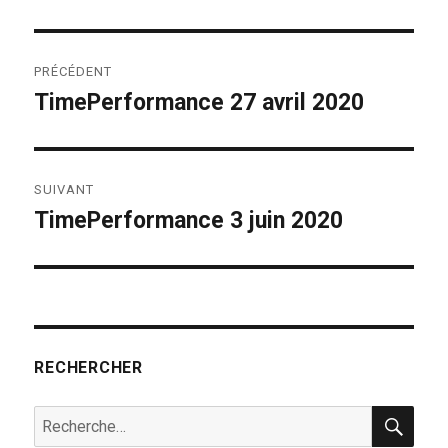
Navigation
PRÉCÉDENT
de
TimePerformance 27 avril 2020
Publication
précédente :
l’article
SUIVANT
TimePerformance 3 juin 2020
Publication
suivante :
RECHERCHER
REC
Recherche
pour :